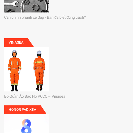
Cân chỉnh phanh xe đạp - Bạn đã biết đúng cách?
VINASEA
Bộ Quần Áo Bảo Hộ PCCC – Vinasea
HONOR PAD X8A