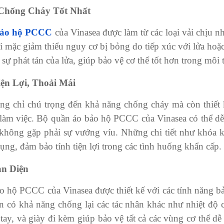
 Chống Cháy Tốt Nhất
bảo hộ PCCC
của Vinasea được làm từ các loại vải chịu nh
 mặc giảm thiểu nguy cơ bị bỏng do tiếp xúc với lửa hoặc 
sự phát tán của lửa, giúp bảo vệ cơ thể tốt hơn trong môi
iện Lợi, Thoải Mái
g chỉ chú trọng đến khả năng chống cháy mà còn thiết k
 làm việc. Bộ quần áo bảo hộ PCCC của Vinasea có thể dễ
không gặp phải sự vướng víu. Những chi tiết như khóa ké
dụng, đảm bảo tính tiện lợi trong các tình huống khẩn cấp.
àn Diện
 hộ PCCC của Vinasea được thiết kế với các tính năng bảo
n có khả năng chống lại các tác nhân khác như nhiệt độ
ay, và giày đi kèm giúp bảo vệ tất cả các vùng cơ thể dễ