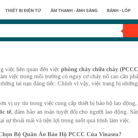
THIẾT BỊ ĐIỆN TỬ
ÂM THANH - ÁNH SÁNG
BÁNH - LỐP
g việc liên quan đến việc
phòng cháy chữa cháy (PCCC
m việc trong môi trường có nguy cơ cháy nổ cao cần phải 
 những tai nạn đáng tiếc. Chính vì vậy, việc trang bị nhữ
ơn vị uy tín trong việc cung cấp thiết bị bảo hộ lao động
ốc tế
, đảm bảo an toàn tuyệt đối cho người lao động. Sả
 sự thoải mái và tiện lợi trong suốt quá trình làm việc.
 Chọn Bộ Quần Áo Bảo Hộ PCCC Của Vinasea?