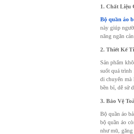
1. Chất Liệu
Bộ quần áo 
này giúp người
năng ngăn cản 
2. Thiết Kế T
Sản phẩm khôn
suốt quá trình
di chuyển mà 
bền bỉ, dễ sử 
3. Bảo Vệ To
Bộ quần áo bảo
bộ quần áo cò
như mũ, găng t