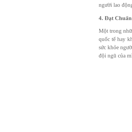
người lao độn
4. Đạt Chuẩn
Một trong nhữn
quốc tế hay k
sức khỏe người
đội ngũ của m