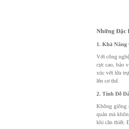
Những Đặc 
1. Khả Năng
Với công nghệ 
cực cao, bảo 
xúc với lửa tr
lên cơ thể.
2. Tính Dễ D
Không giống n
quản mà không
khi cần thiết. 