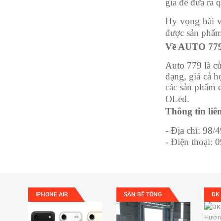
gia để đưa ra 
Hy vọng bài v
được sản phẩm
Về AUTO 77
Auto 779 là cử
dạng, giá cả 
các sản phẩm c
OLed.
Thông tin liê
- Địa chỉ: 98
- Điện thoại:
IPHONE AIR
SÀN BÊ TÔNG
DK
Hướng