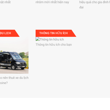
hật nhất
nhôm mới nhất hiện nay
hiệu quả cho gia đình 
đại
DU LỊCH
THÔNG TIN HỮU ÍCH
Thông tin hữu ích cho bạn
o nên thuê xe du lịch
sine?