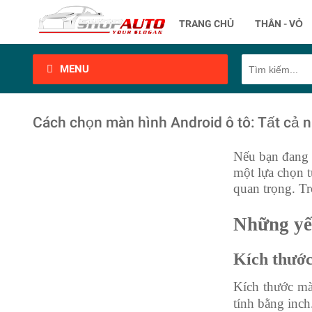
TRANG CHỦ
THÂN - VỎ
MENU
Cách chọn màn hình Android ô tô: Tất cả n
Nếu bạn đang s
một lựa chọn t
quan
trọng. T
Những yếu
Kích thướ
Kích thước mà
tính bằng inch