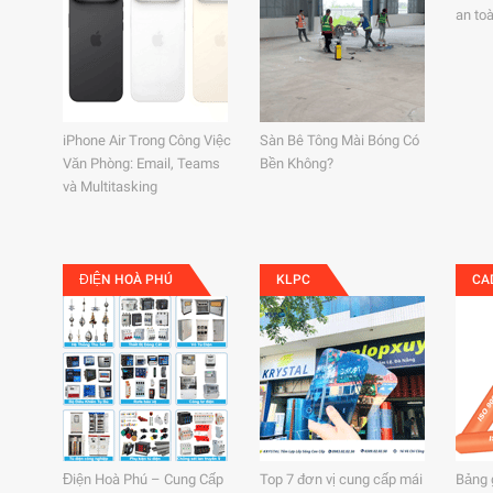
an to
iPhone Air Trong Công Việc
Sàn Bê Tông Mài Bóng Có
Văn Phòng: Email, Teams
Bền Không?
và Multitasking
ĐIỆN HOÀ PHÚ
KLPC
CA
Điện Hoà Phú – Cung Cấp
Top 7 đơn vị cung cấp mái
Bảng 