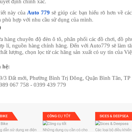
quyết định chính xác.
iết này của
Auto 779
sẽ giúp các bạn hiểu rõ hơn về cá
 phù hợp với nhu cầu sử dụng của mình.
9
a hàng chuyên độ đèn ô tô, phân phối các đồ chơi, đồ ph
hợp lí, nguồn hàng chính hãng. Đến với Auto779 sẽ làm t
hất lượng, chọn lọc từ các hãng sản xuất có uy tín của Vi
n hệ:
/49/3 Đất mới, Phường Bình Trị Đông, Quận Bình Tân, T
 0989 067 758 - 0399 439 779
 BIKE
CÔNG CỤ TỐT
SICES & DEEPSEA
 dẫn sử dụng xe điện
Những dụng cụ cần có cho
Các loại bộ điều khiển