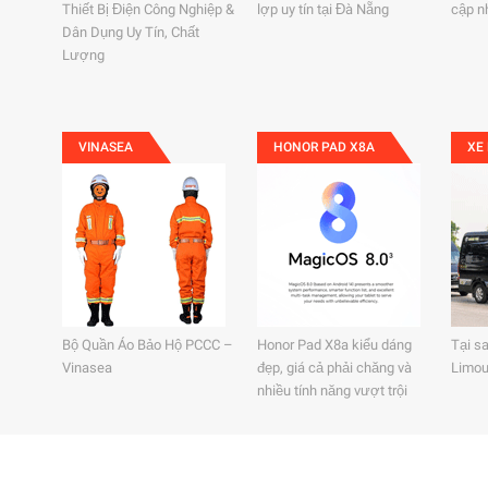
Thiết Bị Điện Công Nghiệp &
lợp uy tín tại Đà Nẵng
cập n
Dân Dụng Uy Tín, Chất
Lượng
VINASEA
HONOR PAD X8A
XE 
Bộ Quần Áo Bảo Hộ PCCC –
Honor Pad X8a kiểu dáng
Tại sa
Vinasea
đẹp, giá cả phải chăng và
Limou
nhiều tính năng vượt trội