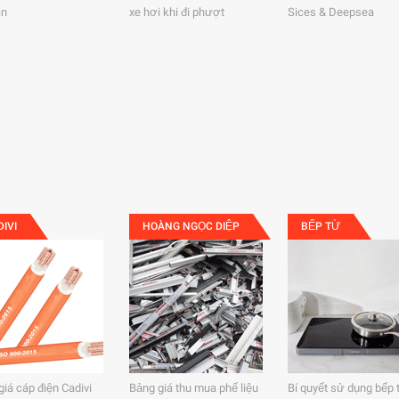
àn
xe hơi khi đi phượt
Sices & Deepsea
DIVI
HOÀNG NGỌC DIỆP
BẾP TỪ
giá cáp điện Cadivi
Bảng giá thu mua phế liệu
Bí quyết sử dụng bếp 