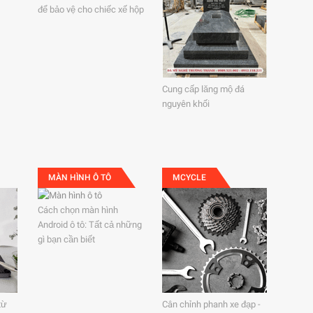
để bảo vệ cho chiếc xế hộp
Cung cấp lăng mộ đá
nguyên khối
MÀN HÌNH Ô TÔ
MCYCLE
Cách chọn màn hình
Android ô tô: Tất cả những
gì bạn cần biết
từ
Cân chỉnh phanh xe đạp -