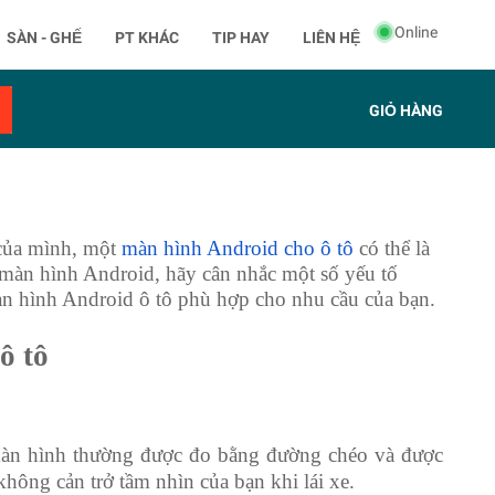
Online
SÀN - GHẾ
PT KHÁC
TIP HAY
LIÊN HỆ
GIỎ HÀNG
 của mình, một
màn hình Android cho ô tô
có thể là
 màn hình Android, hãy cân nhắc một số yếu tố
àn hình Android ô tô phù hợp cho nhu cầu của bạn.
ô tô
 màn hình thường được đo bằng đường chéo và được
ông cản trở tầm nhìn của bạn khi lái xe.