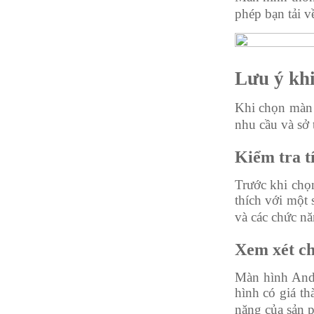
phép bạn tải về
Lưu ý khi
Khi chọn màn 
nhu cầu và sở 
Kiểm tra t
Trước khi chọn
thích với một
và các chức nă
Xem xét ch
Màn hình Andr
hình có giá t
năng của sản 