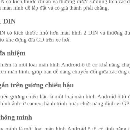
N có kích thước chuẩn và thường được sử dụng trên các 
ại màn hình dễ lắp đặt và có giá thành phải chăng.
1 DIN
N có kích thước nhỏ hơn màn hình 2 DIN và thường đượ
ào khe đựng đĩa CD trên xe hơi.
đa nhiệm
hiệm là một loại màn hình Android ô tô có khả năng ch
rên màn hình, giúp bạn dễ dàng chuyển đổi giữa các ứng 
ắn trên gương chiếu hậu
trên gương chiếu hậu là một loại màn hình Android ô tô 
ị hình ảnh từ camera hành trình hoặc chức năng định vị GP
thông minh
g minh là một loại màn hình Android ô tô có tính năng t