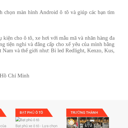
ch chọn màn hình Android ô tô và giúp các bạn tìm
ụ kiện cho ô tô, xe hơi với mẫu mã và nhãn hàng đa
ăng tiện nghi và đẳng cấp cho xế yêu của mình bằng
ệt Nam và thế giới như: Bi led Redlight, Kenzo, Kus,
P Hồ Chí Minh
BẠT PHỦ Ô TÔ
TRƯỜNG THÀNH
 của
Bạt phủ xe ô tô - Lựa chọn