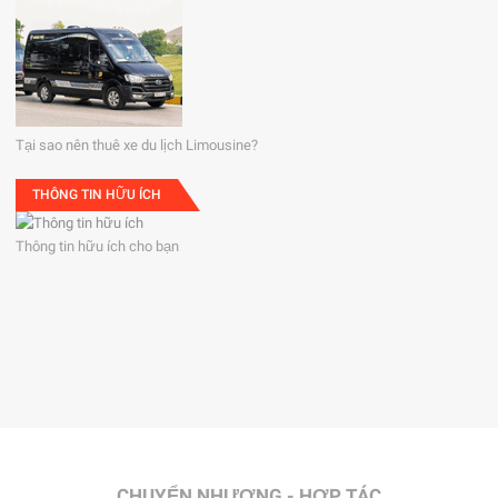
Tại sao nên thuê xe du lịch Limousine?
THÔNG TIN HỮU ÍCH
Thông tin hữu ích cho bạn
CHUYỂN NHƯỢNG - HỢP TÁC