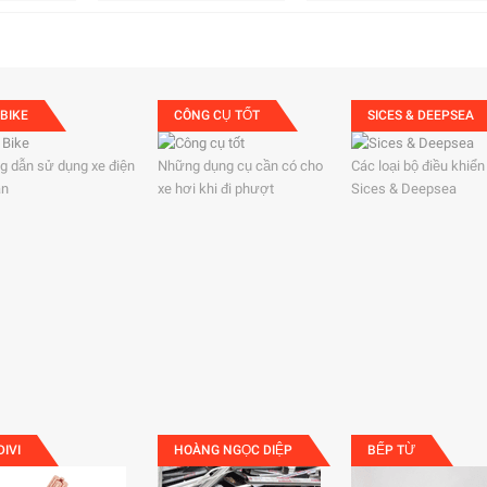
 BIKE
CÔNG CỤ TỐT
SICES & DEEPSEA
 dẫn sử dụng xe điện
Những dụng cụ cần có cho
Các loại bộ điều khiển
àn
xe hơi khi đi phượt
Sices & Deepsea
DIVI
HOÀNG NGỌC DIỆP
BẾP TỪ