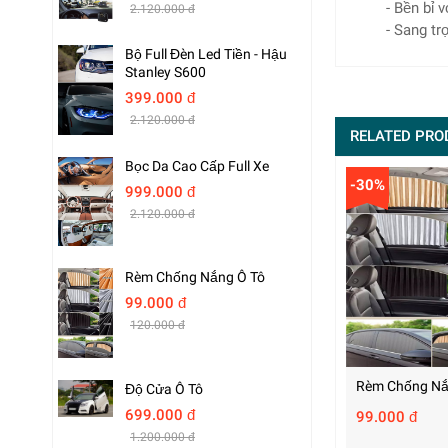
- Bền bỉ v
2.120.000 đ
- Sang tr
Bộ Full Đèn Led Tiền - Hậu
Stanley S600
399.000 đ
2.120.000 đ
RELATED PRO
Bọc Da Cao Cấp Full Xe
-30%
999.000 đ
2.120.000 đ
Rèm Chống Nắng Ô Tô
99.000 đ
120.000 đ
Rèm Chống Nắ
Độ Cửa Ô Tô
699.000 đ
99.000 đ
1.200.000 đ