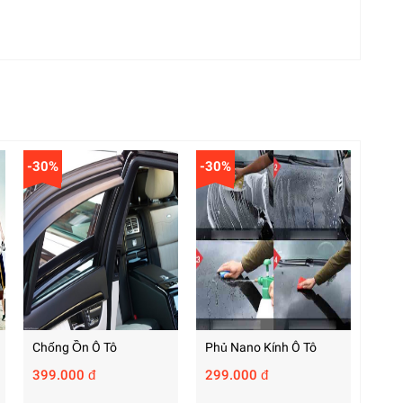
-30%
-30%
Chống Ồn Ô Tô
Phủ Nano Kính Ô Tô
399.000 đ
299.000 đ