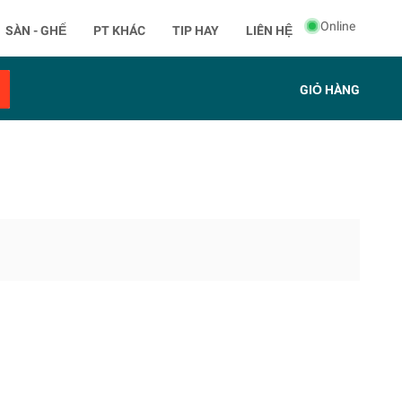
Online
SÀN - GHẾ
PT KHÁC
TIP HAY
LIÊN HỆ
GIỎ HÀNG