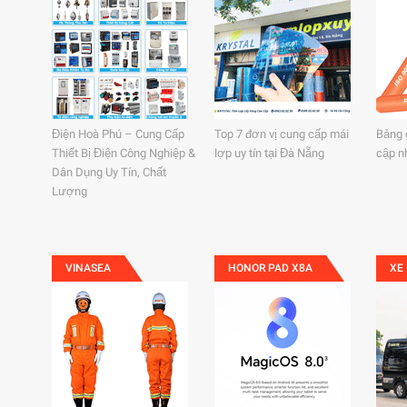
Điện Hoà Phú – Cung Cấp
Top 7 đơn vị cung cấp mái
Bảng 
Thiết Bị Điện Công Nghiệp &
lợp uy tín tại Đà Nẵng
cập n
Dân Dụng Uy Tín, Chất
Lượng
VINASEA
HONOR PAD X8A
XE 