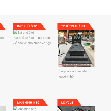
BẠT PHỦ Ô TÔ
TRƯỜNG THÀNH
 của
Bạt phủ xe ô tô - Lựa chọn
để bảo vệ cho chiếc xế hộp
Cung cấp lăng mộ đá
nguyên khối
MÀN HÌNH Ô TÔ
MCYCLE