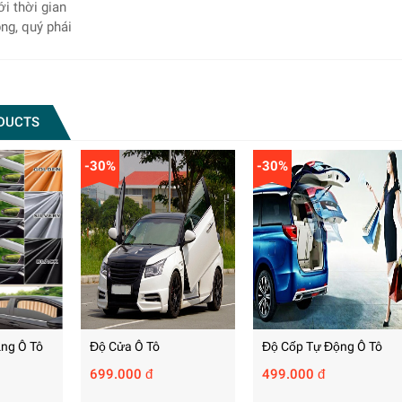
ới thời gian
ọng, quý phái
DUCTS
-30%
-30%
ng Ô Tô
Độ Cửa Ô Tô
Độ Cốp Tự Động Ô Tô
699.000 đ
499.000 đ