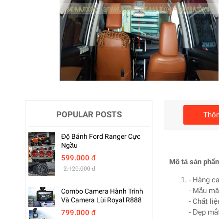
POPULAR POSTS
Thôn
Độ Bánh Ford Ranger Cực
Ngầu
599.000 đ
Mô tả sản phẩ
2.120.000 đ
- Hàng c
- Mẫu mã
Combo Camera Hành Trình
Và Camera Lùi Royal R888
- Chất li
- Đẹp mắt
799.000 đ