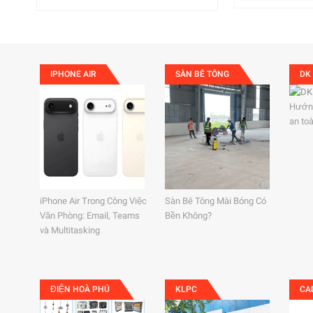
IPHONE AIR
SÀN BÊ TÔNG
DK
Hướng
an to
iPhone Air Trong Công Việc
Sàn Bê Tông Mài Bóng Có
Văn Phòng: Email, Teams
Bền Không?
và Multitasking
ĐIỆN HOÀ PHÚ
KLPC
CA