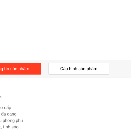
g tin sản phẩm
Cấu hình sản phẩm
m
ao cấp
 đa dạng
ệu phong phú
, tinh sảo