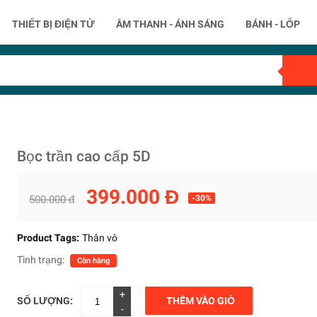
THIẾT BỊ ĐIỆN TỬ
ÂM THANH - ÁNH SÁNG
BÁNH - LỐP
Bọc trần cao cấp 5D
399.000 Đ
500.000 đ
-30%
Product Tags:
Thân vỏ
Tình trạng:
Còn hàng
+
SỐ LƯỢNG:
THÊM VÀO GIỎ
-