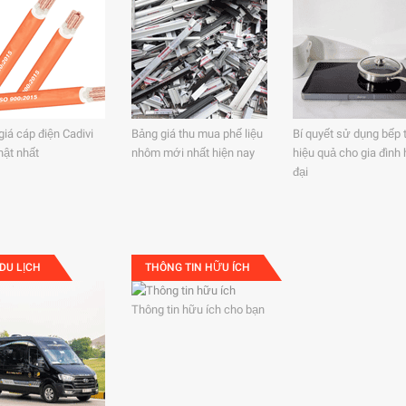
giá cáp điện Cadivi
Bảng giá thu mua phế liệu
Bí quyết sử dụng bếp 
hật nhất
nhôm mới nhất hiện nay
hiệu quả cho gia đình 
đại
DU LỊCH
THÔNG TIN HỮU ÍCH
Thông tin hữu ích cho bạn